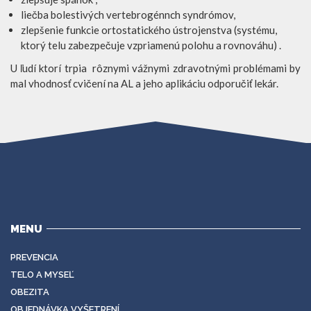
liečba bolestivých vertebrogénnch syndrómov,
zlepšenie funkcie ortostatického ústrojenstva (systému,
ktorý telu zabezpečuje vzpriamenú polohu a rovnováhu) .
U ľudí ktorí trpia rôznymi vážnymi zdravotnými problémami by
mal vhodnosť cvičení na AL a jeho aplikáciu odporučiť lekár.
MENU
PREVENCIA
TELO A MYSEĽ
OBEZITA
OBJEDNÁVKA VYŠETRENÍ