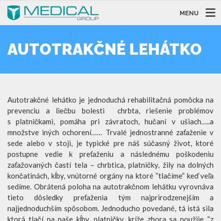
MENU
AUTOTRAKČNÉ LEHÁTKO
Autotrakčné lehátko je jednoduchá rehabilitačná pomôcka na
prevenciu a liečbu bolesti chrbta, riešenie problémov
s platničkami, pomáha pri závratoch, hučaní v ušiach…..a
množstve iných ochorení…… Trvalé jednostranné zaťaženie v
sede alebo v stoji, je typické pre náš súčasný život, ktoré
postupne vedie k preťaženiu a následnému poškodeniu
zaťažovaných častí tela – chrbtica, platničky, žily na dolných
končatinách, kĺby, vnútorné orgány na ktoré “tlačíme” keď veľa
sedíme. Obrátená poloha na autotrakčnom lehátku vyrovnáva
tieto dôsledky preťaženia tým najprirodzenejším a
najjednoduchším spôsobom. Jednoducho povedané, tá istá sila
ktorá tlačí na naše kĺby, platničky, kríže zhora sa použije “z