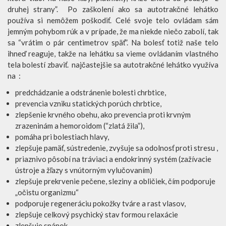
druhej strany”. Po zaškolení ako sa autotrakčné lehátko
používa si nemôžem poškodiť. Celé svoje telo ovládam sám
jemným pohybom rúk a v prípade, že ma niekde niečo zabolí, tak
sa “vrátim o pár centimetrov späť”. Na bolesť totiž naše telo
ihneď reaguje, takže na lehátku sa vieme ovládaním vlastného
tela bolestí zbaviť. najčastejšie sa autotrakčné lehátko využíva
na :
predchádzanie a odstránenie bolesti chrbtice,
prevencia vzniku statických porúch chrbtice,
zlepšenie krvného obehu, ako prevencia proti krvným
zrazeninám a hemoroidom (“zlatá žila”),
pomáha pri bolestiach hlavy,
zlepšuje pamäť, sústredenie, zvyšuje sa odolnosť proti stresu ,
priaznivo pôsobí na tráviaci a endokrinný systém (zažívacie
ústroje a žľazy s vnútorným vylučovaním)
zlepšuje prekrvenie pečene, sleziny a obličiek, čím podporuje
„očistu organizmu“
podporuje regeneráciu pokožky tváre a rast vlasov,
zlepšuje celkový psychický stav formou relaxácie
zlepšuje spánok ,