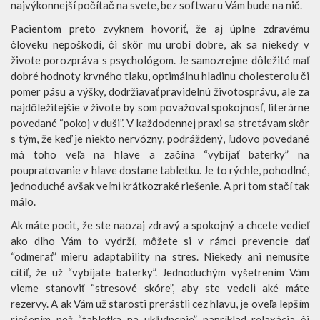
najvýkonnejší počítač na svete, bez softwaru Vám bude na nič.
Pacientom preto zvyknem hovoriť, že aj úplne zdravému
človeku nepoškodí, či skôr mu urobí dobre, ak sa niekedy v
živote porozpráva s psychológom. Je samozrejme dôležité mať
dobré hodnoty krvného tlaku, optimálnu hladinu cholesterolu či
pomer pásu a výšky, dodržiavať pravidelnú životosprávu, ale za
najdôležitejšie v živote by som považoval spokojnosť, literárne
povedané “pokoj v duši”. V každodennej praxi sa stretávam skôr
s tým, že keď je niekto nervózny, podráždený, ľudovo povedané
má toho veľa na hlave a začína “vybíjať baterky” na
poupratovanie v hlave dostane tabletku. Je to rýchle, pohodlné,
jednoduché avšak veľmi krátkozraké riešenie. A pri tom stačí tak
málo.
Ak máte pocit, že ste naozaj zdravý a spokojný a chcete vedieť
ako dlho Vám to vydrží, môžete si v rámci prevencie dať
“odmerať” mieru adaptability na stres. Niekedy ani nemusíte
cítiť, že už “vybíjate baterky”. Jednoduchým vyšetrením Vám
vieme stanoviť “stresové skóre”, aby ste vedeli aké máte
rezervy. A ak Vám už starosti prerástli cez hlavu, je oveľa lepším
riešením než “tabletka na ukľudnenie” napríklad relaxácia či