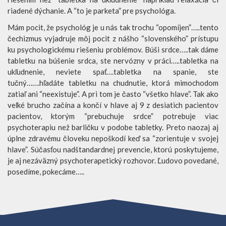
riadené dýchanie. A “to je parketa” pre psychológa.
Mám pocit, že psychológ je u nás tak trochu “opomíjen”…..tento
čechizmus vyjadruje môj pocit z nášho “slovenského” prístupu
ku psychologickému riešeniu problémov. Búši srdce…..tak dáme
tabletku na búšenie srdca, ste nervózny v práci…..tabletka na
ukľudnenie, neviete spať….tabletka na spanie, ste
tučný…….hľadáte tabletku na chudnutie, ktorá mimochodom
zatiaľ ani “neexistuje”. A pri tom je často “všetko hlave”. Tak ako
veľké brucho začína a končí v hlave aj 9 z desiatich pacientov
pacientov, ktorým “prebuchuje srdce” potrebuje viac
psychoterapiu než barličku v podobe tabletky. Preto naozaj aj
úplne zdravému človeku nepoškodí keď sa “zorientuje v svojej
hlave”. Súčasťou nadštandardnej prevencie, ktorú poskytujeme,
je aj nezáväzný psychoterapetický rozhovor. Ľudovo povedané,
posedíme, pokecáme…..