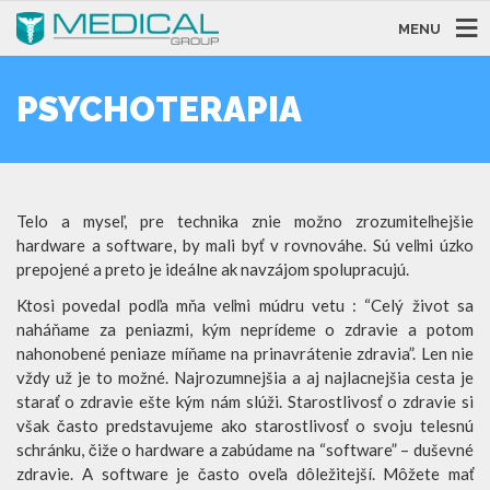
MENU
PSYCHOTERAPIA
Telo a myseľ, pre technika znie možno zrozumiteľnejšie
hardware a software, by mali byť v rovnováhe. Sú veľmi úzko
prepojené a preto je ideálne ak navzájom spolupracujú.
Ktosi povedal podľa mňa veľmi múdru vetu : “Celý život sa
naháňame za peniazmi, kým neprídeme o zdravie a potom
nahonobené peniaze míňame na prinavrátenie zdravia”. Len nie
vždy už je to možné. Najrozumnejšia a aj najlacnejšia cesta je
starať o zdravie ešte kým nám slúži. Starostlivosť o zdravie si
však často predstavujeme ako starostlivosť o svoju telesnú
schránku, čiže o hardware a zabúdame na “software” – duševné
zdravie. A software je často oveľa dôležitejší. Môžete mať