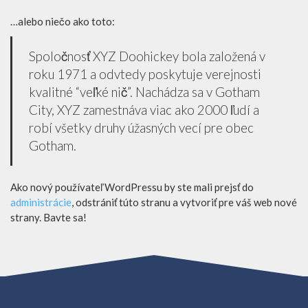
…alebo niečo ako toto:
Spoločnosť XYZ Doohickey bola založená v
roku 1971 a odvtedy poskytuje verejnosti
kvalitné “veľké nič”. Nachádza sa v Gotham
City, XYZ zamestnáva viac ako 2000 ľudí a
robí všetky druhy úžasných vecí pre obec
Gotham.
Ako nový používateľ WordPressu by ste mali prejsť do
administrácie
, odstrániť túto stranu a vytvoriť pre váš web nové
strany. Bavte sa!