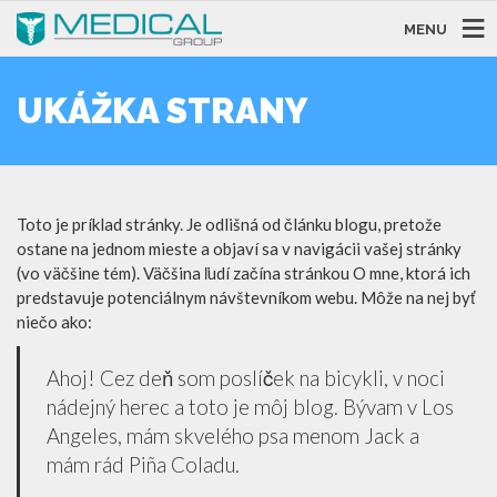
MENU
UKÁŽKA STRANY
Toto je príklad stránky. Je odlišná od článku blogu, pretože
ostane na jednom mieste a objaví sa v navigácii vašej stránky
(vo väčšine tém). Väčšina ľudí začína stránkou O mne, ktorá ich
predstavuje potenciálnym návštevníkom webu. Môže na nej byť
niečo ako:
Ahoj! Cez deň som poslíček na bicykli, v noci
nádejný herec a toto je môj blog. Bývam v Los
Angeles, mám skvelého psa menom Jack a
mám rád Piña Coladu.