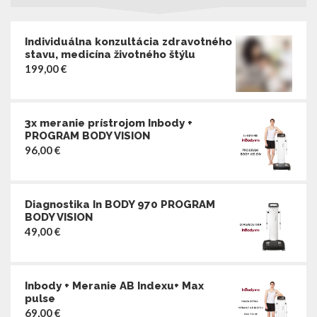
Individuálna konzultácia zdravotného
stavu, medicína životného štýlu
199,00
€
3x meranie prístrojom Inbody +
PROGRAM BODY VISION
96,00
€
Diagnostika In BODY 970 PROGRAM
BODY VISION
49,00
€
Inbody + Meranie AB Indexu+ Max
pulse
69,00
€