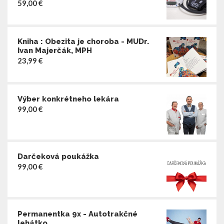
59,00
€
Kniha : Obezita je choroba - MUDr.
Ivan Majerčák, MPH
23,99
€
Výber konkrétneho lekára
99,00
€
Darčeková poukážka
99,00
€
Permanentka 9x - Autotrakčné
lehátko