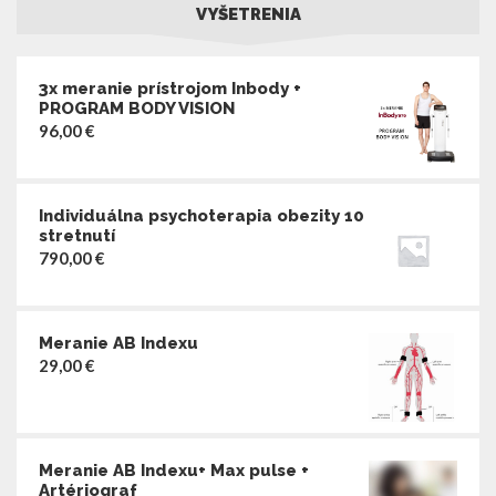
VYŠETRENIA
3x meranie prístrojom Inbody +
PROGRAM BODY VISION
96,00
€
Individuálna psychoterapia obezity 10
stretnutí
790,00
€
Meranie AB Indexu
29,00
€
Meranie AB Indexu+ Max pulse +
Artériograf