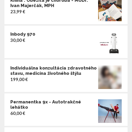
Kniha : Obezita je choroba - MUDr.
Ivan Majerčák, MPH
23,99
€
Inbody 970
30,00
€
Individuálna konzultácia zdravotného
stavu, medicína životného štýlu
199,00
€
Permanentka 9x - Autotrakčné
lehátko
60,00
€